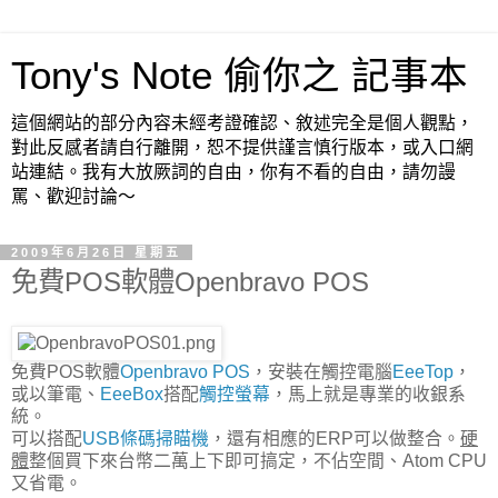
Tony's Note 偷你之 記事本
這個網站的部分內容未經考證確認、敘述完全是個人觀點，
對此反感者請自行離開，恕不提供謹言慎行版本，或入口網
站連結。我有大放厥詞的自由，你有不看的自由，請勿謾
罵、歡迎討論～
2009年6月26日 星期五
免費POS軟體Openbravo POS
免費POS軟體
Openbravo POS
，安裝在觸控電腦
EeeTop
，
或以筆電、
EeeBox
搭配
觸控螢幕
，馬上就是專業的收銀系
統。
可以搭配
USB條碼掃瞄機
，還有相應的ERP可以做整合。
硬
體
整個買下來台幣二萬上下即可搞定，不佔空間、Atom CPU
又省電。