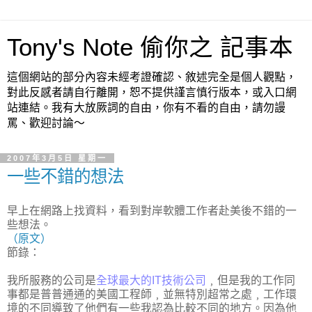
Tony's Note 偷你之 記事本
這個網站的部分內容未經考證確認、敘述完全是個人觀點，
對此反感者請自行離開，恕不提供謹言慎行版本，或入口網
站連結。我有大放厥詞的自由，你有不看的自由，請勿謾
罵、歡迎討論～
2007年3月5日 星期一
一些不錯的想法
早上在網路上找資料，看到對岸軟體工作者赴美後不錯的一
些想法。
（原文）
節錄：
我所服務的公司是
全球最大的IT技術公司
﹐但是我的工作同
事都是普普通通的美國工程師﹐並無特別超常之處﹐工作環
境的不同導致了他們有一些我認為比較不同的地方。因為他