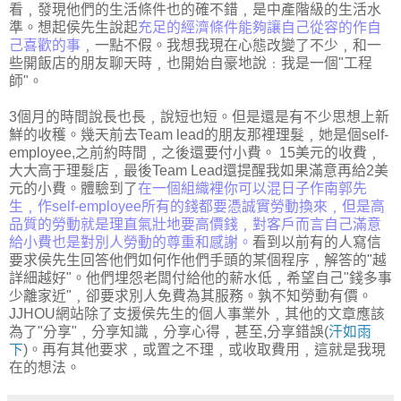
看﹐發現他們的生活條件也的確不錯﹐是中產階級的生活水
準。想起侯先生說起
充足的經濟條件能夠讓自己從容的作自
己喜歡的事
﹐一點不假。我想我現在心態改變了不少﹐和一
些開飯店的朋友聊天時﹐也開始自豪地說﹕我是一個"工程
師"。
3個月的時間說長也長﹐說短也短。但是還是有不少思想上新
鮮的收穫。幾天前去Team lead的朋友那裡理髮﹐她是個self-
employee,之前約時間﹐之後還要付小費。 15美元的收費﹐
大大高于理髮店﹐最後Team Lead還提醒我如果滿意再給2美
元的小費。體驗到了
在一個組織裡你可以混日子作南郭先
生﹐作self-employee所有的錢都要憑誠實勞動換來﹐但是高
品質的勞動就是理直氣壯地要高價錢﹐對客戶而言自己滿意
給小費也是對別人勞動的尊重和感謝。
看到以前有的人寫信
要求侯先生回答他們如何作他們手頭的某個程序﹐解答的"越
詳細越好"。他們埋怨老闆付給他的薪水低﹐希望自己"錢多事
少離家近"﹐卻要求別人免費為其服務。孰不知勞動有價。
JJHOU網站除了支援侯先生的個人事業外﹐其他的文章應該
為了"分享"﹐分享知識﹐分享心得﹐甚至,分享錯誤(
汗如雨
下
)。再有其他要求﹐或置之不理﹐或收取費用﹐這就是我現
在的想法。