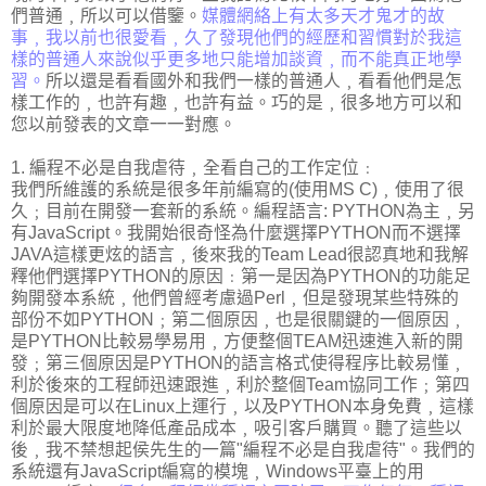
們普通﹐所以可以借鑒。
媒體網絡上有太多天才鬼才的故
事﹐我以前也很愛看﹐久了發現他們的經歷和習慣對於我這
樣的普通人來說似乎更多地只能增加談資﹐而不能真正地學
習。
所以還是看看國外和我們一樣的普通人﹐看看他們是怎
樣工作的﹐也許有趣﹐也許有益。巧的是﹐很多地方可以和
您以前發表的文章一一對應。
1. 編程不必是自我虐待﹐全看自己的工作定位﹕
我們所維護的系統是很多年前編寫的(使用MS C)﹐使用了很
久﹔目前在開發一套新的系統。編程語言: PYTHON為主﹐另
有JavaScript。我開始很奇怪為什麼選擇PYTHON而不選擇
JAVA這樣更炫的語言﹐後來我的Team Lead很認真地和我解
釋他們選擇PYTHON的原因﹕第一是因為PYTHON的功能足
夠開發本系統﹐他們曾經考慮過Perl﹐但是發現某些特殊的
部份不如PYTHON﹔第二個原因﹐也是很關鍵的一個原因﹐
是PYTHON比較易學易用﹐方便整個TEAM迅速進入新的開
發﹔第三個原因是PYTHON的語言格式使得程序比較易懂﹐
利於後來的工程師迅速跟進﹐利於整個Team協同工作﹔第四
個原因是可以在Linux上運行﹐以及PYTHON本身免費﹐這樣
利於最大限度地降低產品成本﹐吸引客戶購買。聽了這些以
後﹐我不禁想起侯先生的一篇"編程不必是自我虐待"。我們的
系統還有JavaScript編寫的模塊﹐Windows平臺上的用