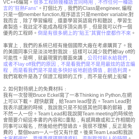
VC++6編寫。
很多工程師幾種語言同時用﹐不作任何一種語
言的"狂熱Fans"
。打個比方﹐我們的Class是engineer, 編程
只是一個member function,程序語言只是member variable;對
我而言﹐除了學習編程﹐還要學習英語寫作和聽說﹐學習生
產製造。我註定不能成為程序頂尖高手﹐但是我可以作一個
優秀的工程師。
倒是有很多網上的"貼王"其實什麼都作不來
。
事實上﹐我們的系統已經有幾個國際大廠在考慮購買了。我
的美國同事只是淡淡地對我說﹕這樣可以減少我們被lay off的
可能性。是啊﹐就最現實的層面來講﹐
公司付薪水給我們﹐
或者不lay off我們的原因﹐不是看我們是不是用最炫的語言編
程﹐而是看我們是不是能多快好省地創造價值﹐創造利潤
。
我們寫軟件是為了保證工程師的工作﹐而不是在網上衒耀。
2. 如何對待網上的免費材料﹕
我有一次發現Bruce Eckel寫了一本Thinking in Python,在網
上可以下載。 趕快獻寶﹐給Team lead發去。Team Lead對
我表示感謝的時候﹐我說我只是不知道其他同事的郵箱﹐要
不然一人一份。Team Lead和我說開Team meeting的時候他
會簡要介紹這本書的內容和重點﹐有感興趣或和工作相關的
同事可以報名﹐然後給他們發過去。我很不理解﹐反正是免
費的﹐整個team一人一份又有什麼。後來Team Lead和我說
大家都很忙﹐要慎重選擇閱讀資料﹐否則耽誤別人的時間
。