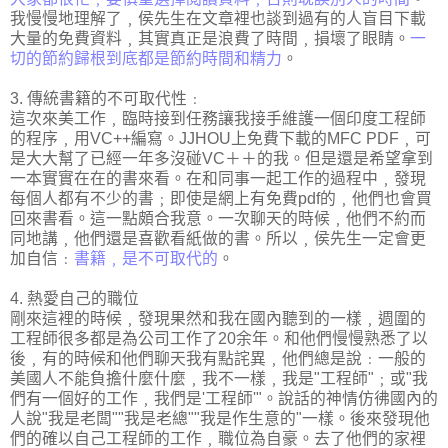
我慢慢地理解了﹐侯先生在文章裡也談到過有的人盲目下載
大量的免費資料﹐其實真正是浪費了時間﹐損壞了眼睛。
一
切的節約歸根到底都是節約時間和精力
。
3. 傳統書籍的不可取代性﹕
這次來美工作﹐臨時接到任務讓我接手維護一個印度工程師
的程序﹐用VC++編寫。JJHOU上免費下載的MFC PDF﹐可
是大大幫了已經一年多沒碰VC＋＋的我。但是還是希望拿到
一本實實在在的書來看。在和同事一起工作的過程中﹐發現
每個人都有不少的書﹔即使是網上有免費pdf的﹐他們也會買
回來書看。這一點頗合我意。一次聊天的時候﹐他們不約而
同地講﹐他們還是喜歡看紙做的書。所以﹐侯先生一定會更
加自信﹕
書籍﹐是不可取代的
。
4. 熱愛自己的職位
剛來這裡的時候﹐發現果然和我在國內聽到的一樣﹐週圍的
工程師很多都是為公司工作了20余年。和他們慢慢熟悉了以
後﹐有的時候和他們聊天我有點詫異﹐他們總是說﹕一般的
美國人不能負擔什麼什麼﹐我不一樣﹐我是"工程師"﹔或"我
們有一個好的工作﹐我們是'工程師'"。說話的神情仿彿國內的
人說"我是老闆""我是老總""我是作生意的"一樣。後來發現他
們的確以自己工程師的工作﹐職位為自豪。去了他們的家裡