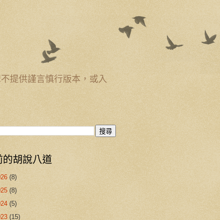
恕不提供謹言慎行版本，或入
前的胡說八道
026
(8)
025
(8)
024
(5)
023
(15)