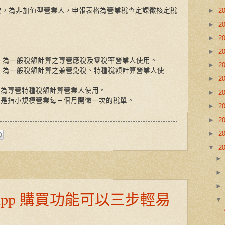
次，為非加值型營業人，申報表格為營業稅查定課徵核定稅
►
2
►
2
►
2
►
2
1)，為一般稅額計算之專營應稅及零稅率營業人使用。
►
2
3)，為一般稅額計算之兼營免稅、特種稅額計算營業人使
►
2
)，為專營特種稅額計算營業人使用。
►
2
)，是指小規模營業每三個月開徵一次的稅單。
►
2
►
2
►
2
▼
2
 In-app 購買功能可以三步輕易