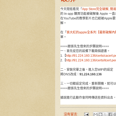
今天閒逛看見「
App Store完全破解, 簡易
的 In-app 購買功能被破解後 Appl
在YouTube的教學影片也已經被App
解。
在「
張大紅的apple全系列【最新破解
單。
====跟張先生借來的步驟說明====
一、首先從您的設備下載兩個證書。
1.【
http://91.224.160.136/certs/cacert.
2.【
http://91.224.160.136/certs/itcert.p
二、安裝完畢之後，進入您WIFI的設定
將DNS改成：
91.224.160.136
三、一切都設定完成，重新開機，就可
====跟張先生借來的步驟說明====
據說進行此動作會同時傳送些資料出去
沒有留言: