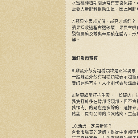
水蜜桃種植期間通常有套袋保謢，
需要大量肥料幫助生長，因此用肥
7.蘋果外表越光滑、越亮才新鮮？
蘋果採收過程會遭破壞，果農會噴
殘留農藥及戴奧辛累積在體內，形
鮮。
海鮮及肉蛋類
8.雞蛋外殼有粗糙顆粒是正常現象
一般雞蛋外殼有粗糙顆粒表示越新
養的飼料有關，大小則代表母雞歲
9.豬頸處常打抗生素，「松阪肉」
豬隻打針多在背部或頸部，但不會
豬頸肉」的疑慮是多餘的。選擇來
豬隻。買有品牌的冷凍豬肉，生菌
10.活蝦一定最新鮮？
台北市場買的活蝦，得從中南部運