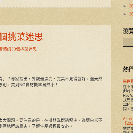
►
2
►
2
瀏覽
0個挑菜迷思
你習慣的30個挑菜迷思
熱
青」？專家指出，外觀最漂亮、完美不見得就好，選天然
馬達
原則，買到NG食材機率自然小！
在不考
(Hz) 
Rev
式馬達
12P
同。原
Asu
太大問題。要注意的是，在機器洗選過程中，為讓白米不
【2
到產地拜訪農夫，了解生產過程最安心。
雖然購
到大