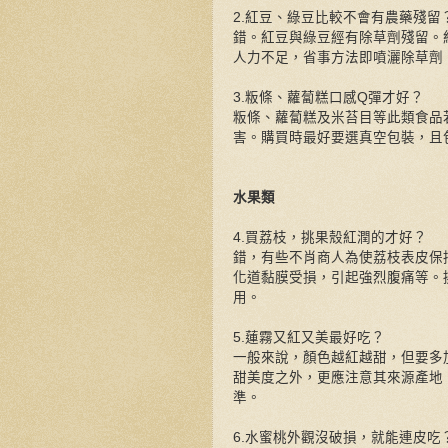
2.紅豆、綠豆比較不會有農藥殘留
錯。紅豆與綠豆經有除草劑殘留。
人力不足，省事方法即噴灑除草劑
3.粄條、蘿蔔糕口感Q彈才好？
粄條、蘿蔔糕及米苔目等此類食品
害。購買時最好要選真空包裝，且
水果類
4.買荔枝，挑果殼紅潤的才好？
錯，有些不肖商人為使荔枝表皮保
化道黏膜受損，引起強烈腹痛等。
用。
5.蓮霧又紅又美最好吃？
一般來說，顏色越紅越甜，但要多
甜美度之外，更應注意其來源產地
準。
6.水蜜桃外觀沒破損，就能連皮吃