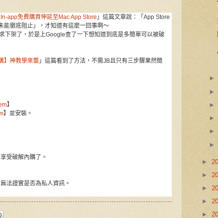
In-app免費購買伸延至Mac App Store
」這篇文章說：「App Store
e 一直未能徹底阻止」，才知道有這麼一回事啊～
le要求下架了，於是上Google查了一下想知道到底是多簡單可以被破
內購】神教學來襲
」這篇看到了方法，不需JB且只有三步驟果然簡
pem
】
em
】並安裝。
以享受破解內購了。
►
2
►
2
，無法證實是否為私人資訊。
►
2
►
2
►
2