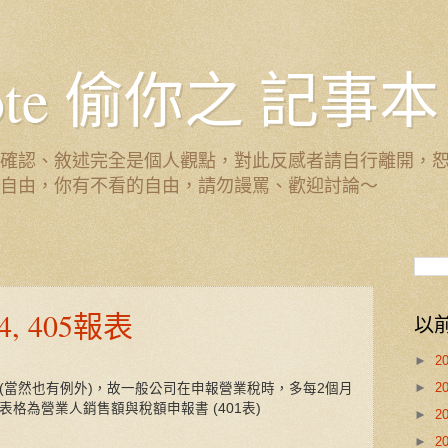
 Note 偷你之 記事本
確認、敘述完全是個人觀點，對此反感者請自行離開，
自由，你有不看的自由，請勿謾罵、歡迎討論～
04, 405報表
以
►
2
►
2
(當然也有例外)，故一般公司在申報營業稅時，多每2個月
格為營業人銷售額與稅額申報書 (401表)
►
2
►
2