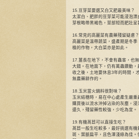
15.豆芽菜要選又白又肥最美味？
太潔白、肥胖的豆芽菜可能浸泡漂
芽根略帶黑褐色，莖部短而肥壯呈
16.常見的高麗菜有農藥殘留疑慮
高麗菜是溫帶蔬菜，盛產期是冬季
植的作物，大白菜亦是如此。
17.薑長在地下，不會有蟲害，也
大錯。在地面下，仍有萬蟲鑽動，
收之後，土地要休息3年的時間，
無農藥耕作的。
18.玉米當火鍋料很對味？
玉米結穗時，易在中心處產生嚴重
購買後以流水沖掉沾染的灰塵，浸
還久，殘留藥性較強，少吃為宜。
19.有機萵苣可以直接生吃？
萵苣一般生吃較多，最好挑選有機
斑、葉脈扁平，且色澤淺綠為佳。