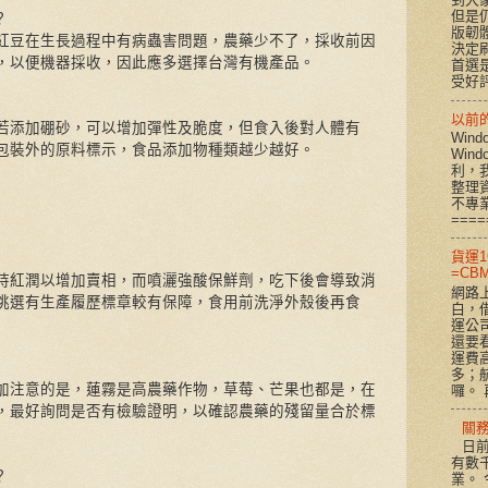
但是
？
版韌
紅豆在生長過程中有病蟲害問題，農藥少不了，採收前因
決定
，以便機器採收，因此應多選擇台灣有機產品。
首選是
受好評
以前的 
若添加硼砂，可以增加彈性及脆度，但食入後對人體有
Win
包裝外的原料標示，食品添加物種類越少越好。
Win
利，
整理
不專
====
貨運1
=CBM
持紅潤以增加賣相，而噴灑強酸保鮮劑，吃下後會導致消
網路
挑選有生產履歷標章較有保障，食用前洗淨外殼後再食
白，
運公
還要看
運費
多；
加注意的是，蓮霧是高農藥作物，草莓、芒果也都是，在
囉。 再
，最好詢問是否有檢驗證明，以確認農藥的殘留量合於標
關
日前
有數
？
業。