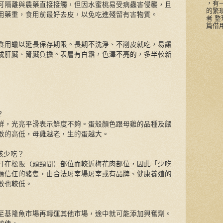
，有
可隔離與農藥直接接觸，但因水蜜桃易受病蟲害侵襲，且
的繁
用藥重，食用前最好去皮，以免吃進殘留有害物質。
者 
篇借用
食用蠟以延長保存期限。長期不洗淨、不削皮就吃，易讓
成肝臟、腎臟負擔。表層有白霜，色澤不亮的，多半較新
？
鮮，光亮平滑表示鮮度不夠。蛋殼顏色跟母雞的品種及餵
數的高低，母雞越老，生的蛋越大。
該少吃？
打在松阪（頭頸間）部位而較近梅花肉部位，因此「少吃
源信任的豬隻，由合法屠宰場屠宰或有品牌、健康養殖的
數也較低。
至基隆魚市場再轉運其他市場，途中就可能添加興奮劑。