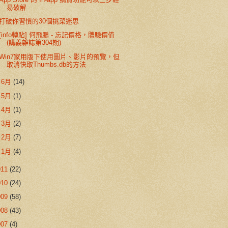
易破解
打破你習慣的30個挑菜迷思
[info轉貼] 何飛鵬 - 忘記價格，體驗價值
(講義雜誌第304期)
Win7家用版下使用圖片、影片的預覽，但
取消快取Thumbs.db的方法
►
6月
(14)
►
5月
(1)
►
4月
(1)
►
3月
(2)
►
2月
(7)
►
1月
(4)
011
(22)
010
(24)
009
(58)
008
(43)
007
(4)