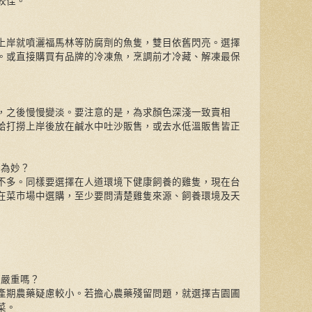
較佳。
上岸就噴灑福馬林等防腐劑的魚隻，雙目依舊閃亮。選擇
。或直接購買有品牌的冷凍魚，烹調前才冷藏、解凍最保
，之後慢慢變淡。要注意的是，為求顏色深淺一致賣相
蛤打撈上岸後放在鹹水中吐沙販售，或去水低溫販售皆正
吃為妙？
不多。同樣要選擇在人道環境下健康飼養的雞隻，現在台
在菜市場中選購，至少要問清楚雞隻來源、飼養環境及天
很嚴重嗎？
產期農藥疑慮較小。若擔心農藥殘留問題，就選擇吉園圃
菜。