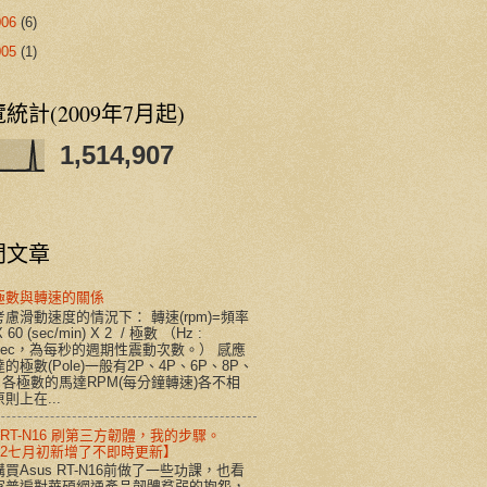
006
(6)
005
(1)
統計(2009年7月起)
1,514,907
門文章
極數與轉速的關係
慮滑動速度的情況下： 轉速(rpm)=頻率
X 60 (sec/min) X 2 / 極數 （Hz :
/sec，為每秒的週期性震動次數。） 感應
的極數(Pole)一般有2P、4P、6P、8P、
。各極數的馬達RPM(每分鐘轉速)各不相
則上在...
s RT-N16 刷第三方韌體，我的步驟。
012七月初新增了不即時更新】
買Asus RT-N16前做了一些功課，也看
家普遍對華碩網通產品韌體貧弱的抱怨，