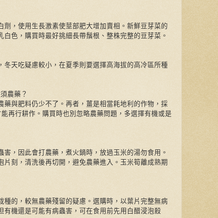
白劑，使用生長激素使莖部肥大增加賣相。新鮮豆芽菜的
乳白色，購買時最好挑細長帶鬚根、整株完整的豆芽菜。
？
，冬天吃疑慮較小，在夏季則要選擇高海拔的高冷區所種
無須農藥？
農藥與肥料仍少不了。再者，薑是相當耗地利的作物，採
才能再行耕作。購買時也別忽略農藥問題，多選擇有機或是
蟲害，因此會打農藥，煮火鍋時，放過玉米的湯勿食用。
泡片刻，清洗後再切開，避免農藥進入。玉米筍離成熟期
栽種的，較無農藥殘留的疑慮。選購時，以葉片完整無病
但有機還是可能有病蟲害，可在食用前先用白醋浸泡殺