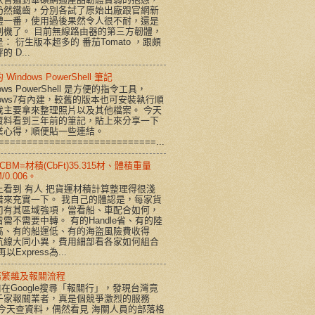
仍然鐵齒，分別各試了原始出廠跟官網新
體一番，使用過後果然令人很不耐，還是
刷機了。 目前無線路由器的第三方韌體，
： 衍生版本超多的 番茄Tomato ，跟頗
的 D...
Windows PowerShell 筆記
dows PowerShell 是方便的指令工具，
dows7有內建，較舊的版本也可安裝執行順
我主要拿來整理照片以及其他檔案。 今天
資料看到三年前的筆記，貼上來分享一下
業心得，順便貼一些連結。
============================...
CBM=材積(CbFt)35.315材、體積重量
/0.006。
上看到 有人 把貨運材積計算整理得很淺
借來充實一下。 我自己的體認是，每家貨
司有其區域強項，當看船、車配合如何，
需不需要中轉。 有的Handle省、有的陸
高、有的船運低、有的海盜風險費收得
航線大同小異，費用細部看各家如何組合
以Express為...
務繁雜及報關流程
在Google搜尋「報關行」，發現台灣竟
千家報關業者，真是個競爭激烈的服務
 今天查資料，偶然看見 海關人員的部落格