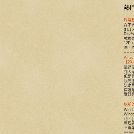
熱
馬達
在不考
(Hz) 
Rev
式馬達
12P
同。原
Asu
【2
雖然購
到大
但是
版韌
決定
首選是
受好評
以前的 
Win
Win
利，
整理
不專
====