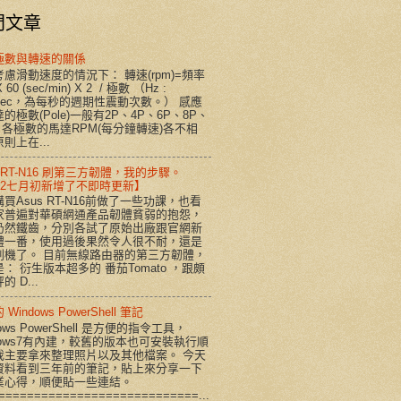
門文章
極數與轉速的關係
慮滑動速度的情況下： 轉速(rpm)=頻率
X 60 (sec/min) X 2 / 極數 （Hz :
/sec，為每秒的週期性震動次數。） 感應
的極數(Pole)一般有2P、4P、6P、8P、
。各極數的馬達RPM(每分鐘轉速)各不相
則上在...
s RT-N16 刷第三方韌體，我的步驟。
012七月初新增了不即時更新】
買Asus RT-N16前做了一些功課，也看
家普遍對華碩網通產品韌體貧弱的抱怨，
仍然鐵齒，分別各試了原始出廠跟官網新
體一番，使用過後果然令人很不耐，還是
刷機了。 目前無線路由器的第三方韌體，
： 衍生版本超多的 番茄Tomato ，跟頗
的 D...
Windows PowerShell 筆記
dows PowerShell 是方便的指令工具，
dows7有內建，較舊的版本也可安裝執行順
我主要拿來整理照片以及其他檔案。 今天
資料看到三年前的筆記，貼上來分享一下
業心得，順便貼一些連結。
============================...