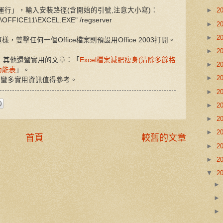
始→運行」，輸入安裝路徑(含開始的引號,注意大小寫)：
►
2
ice\OFFICE11\EXCEL.EXE" /regserver
►
2
►
2
，雙擊任何一個Office檔案則預設用Office 2003打開。
►
2
，其他還蠻實用的文章：「
Excel檔案減肥瘦身(清除多餘格
►
2
3功能表
」。
►
2
有蠻多實用資訊值得參考。
►
2
►
2
►
2
►
2
首頁
較舊的文章
►
2
►
2
▼
2