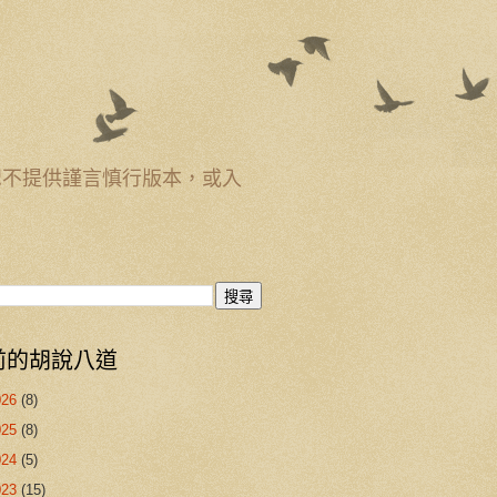
恕不提供謹言慎行版本，或入
前的胡說八道
026
(8)
025
(8)
024
(5)
023
(15)