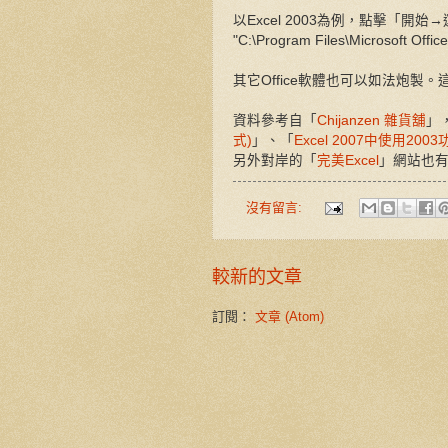
以Excel 2003為例，點擊「開
"C:\Program Files\Microsoft Off
其它Office軟體也可以如法炮製。這樣
資料參考自「
Chijanzen 雜貨舖
」
式)
」、「
Excel 2007中使用200
另外對岸的「
完美Excel
」網站也
沒有留言:
較新的文章
訂閱：
文章 (Atom)