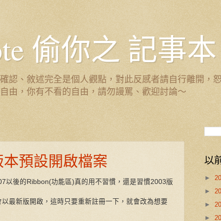
 Note 偷你之 記事本
確認、敘述完全是個人觀點，對此反感者請自行離開，
自由，你有不看的自由，請勿謾罵、歡迎討論～
ce版本預設開啟檔案
以
►
2
007以後的Ribbon(功能區)真的用不習慣，還是習慣2003版
►
2
，都會以最新版開啟，這時只要重新註冊一下，就會改為想要
►
2
►
2