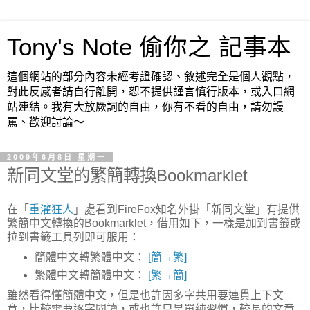
Tony's Note 偷你之 記事本
這個網站的部分內容未經考證確認、敘述完全是個人觀點，
對此反感者請自行離開，恕不提供謹言慎行版本，或入口網
站連結。我有大放厥詞的自由，你有不看的自由，請勿謾
罵、歡迎討論～
2009年6月8日 星期一
新同文堂的繁簡轉換Bookmarklet
在「
重灌狂人
」處看到FireFox知名外掛「新同文堂」有提供
繁簡中文轉換的Bookmarklet，借用如下，一樣是加到書籤或
拉到書籤工具列即可服用：
簡體中文轉繁體中文：
[簡→繁]
繁體中文轉簡體中文：
[繁→簡]
雖然看得懂簡體中文，但是也許因多字共用要連貫上下文
意，比較需要逐字閱讀，或也許只是單純習慣，較長的文章