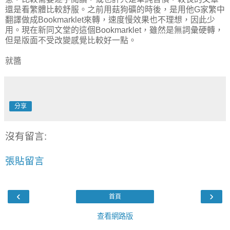
還是看繁體比較舒服。之前用菇狗礦的時後，是用他G家繁中
翻譯做成Bookmarklet來轉，速度慢效果也不理想，因此少
用。現在新同文堂的這個Bookmarklet，雖然是無詞彙硬轉，
但是版面不受改變感覺比較好一點。
就醬
分享
沒有留言:
張貼留言
‹
›
首頁
查看網路版