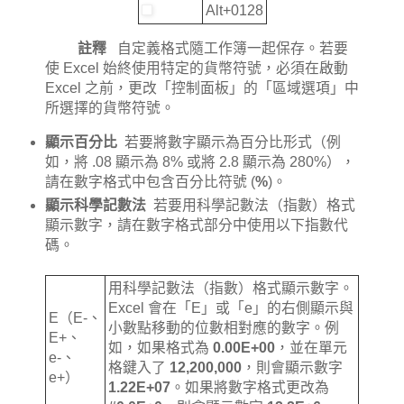
Alt+0128
註釋
自定義格式隨工作簿一起保存。若要
使 Excel 始終使用特定的貨幣符號，必須在啟動
Excel 之前，更改「控制面板」的「區域選項」中
所選擇的貨幣符號。
顯示百分比
若要將數字顯示為百分比形式（例
如，將 .08 顯示為 8% 或將 2.8 顯示為 280%），
請在數字格式中包含百分比符號 (
%
)。
顯示科學記數法
若要用科學記數法（指數）格式
顯示數字，請在數字格式部分中使用以下指數代
碼。
用科學記數法（指數）格式顯示數字。
Excel 會在「E」或「e」的右側顯示與
E（E-、
小數點移動的位數相對應的數字。例
E+、
如，如果格式為
0.00E+00
，並在單元
e-、
格鍵入了
12,200,000
，則會顯示數字
e+）
1.22E+07
。如果將數字格式更改為