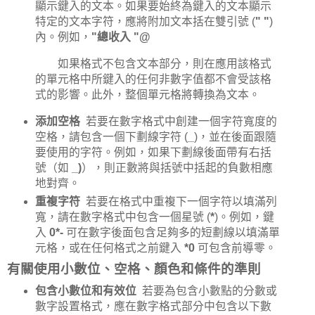
顯示鍵入的文本。如果要始終為鍵入的文本顯示
特定的文本字符，應將附加文本括在雙引號 (
" "
)
內。例如，
"總收入 "@
如果格式不包含文本部分，則在應用該格式
的單元格中所鍵入的任何非數字值都不會受該格
式的影響。此外，整個單元格將轉換為文本。
添加空格
若要在數字格式中創建一個字符寬度的
空格，請包含一個下劃線字符 (
_
)，並在後面跟隨
要使用的字符。例如，如果下劃線後面帶有右括
號（如
_)
），則正數將與括號中括起的負數相應
地對齊。
重複字符
若要在格式中重複下一個字符以填滿列
寬，請在數字格式中包含一個星號 (
*
)。例如，鍵
入
0*-
可在數字後面包含足夠多的短劃線以填滿單
元格，或在任何格式之前鍵入
*0
可包含前導零。
有關使用小數位、空格、顏色和條件的準則
包含小數位和有效位
若要為包含小數點的分數或
數字設置格式，應在數字格式部分中包含以下數