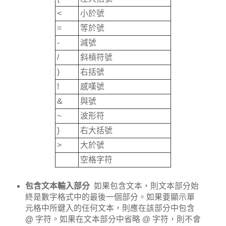
<
小於號
=
等於號
-
減號
/
斜槓符號
)
右括號
!
感嘆號
&
與號
~
波形符
}
右大括號
>
大於號
空格字符
包含文本輸入部分
如果包含文本，則文本部分始
終是數字格式中的最後一個部分。如果要顯示單
元格中所鍵入的任何文本，則應在該部分中包含
@
字符。如果在文本部分中省略 @ 字符，則不會