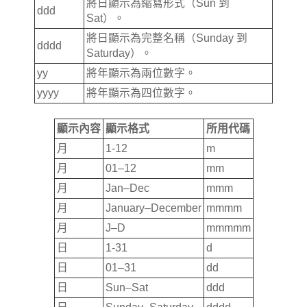
將日顯示為縮寫形式（Sun 到
ddd
Sat）。
將日顯示為完整名稱（Sunday 到
dddd
Saturday）。
yy
將年顯示為兩位數字。
yyyy
將年顯示為四位數字。
顯示內容
顯示格式
所用代碼
月
1-12
m
月
01–12
mm
月
Jan–Dec
mmm
月
January–December
mmmm
月
J–D
mmmmm
日
1-31
d
日
01–31
dd
日
Sun–Sat
ddd