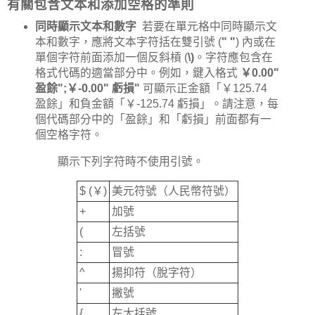
有關包含文本和添加空格的準則
同時顯示文本和數字
若要在單元格中同時顯示文
本和數字，應將文本字符括在雙引號 (
" "
) 內或在
單個字符前面添加一個反斜槓 (
\)
。字符應包含在
格式代碼的適當部分中。例如，鍵入格式
￥0.00"
盈餘";￥-0.00" 虧損"
可顯示正金額「￥125.74
盈餘」和負金額「￥-125.74 虧損」。請注意，每
個代碼部分中的「盈餘」和「虧損」前面都有一
個空格字符。
顯示下列字符時不使用引號。
$ (￥)
美元符號（人民幣符號）
+
加號
(
左括號
:
冒號
^
揚抑符（脫字符）
'
撇號
{
左大括號