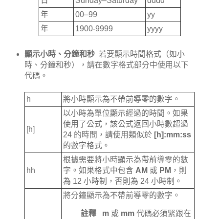
日
Sunday–Saturday
dddd
年
00–99
yy
年
1900-9999
yyyy
顯示小時、分鐘和秒
若要顯示時間格式（如小
時、分鐘和秒），請在數字格式部分中使用以下
代碼。
h
將小時顯示為不帶前導零的數字。
以小時為單位顯示經過的時間。如果
使用了公式，該公式返回小時數超過
[h]
24 的時間，請使用類似於
[h]:mm:ss
的數字格式。
根據需要將小時顯示為帶前導零的數
hh
字。如果格式中包含
AM
或
PM
，則
為 12 小時制，否則為 24 小時制。
將分鐘顯示為不帶前導零的數字。
註釋
m
或
mm
代碼必須緊跟在