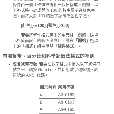
條件由一個比較運算符和一個值構成。例如，以
下格式將小於或等於 100 的數字顯示為紅色字
體，而將大於 100 的數字顯示為藍色字體。
[紅色][<=100];[藍色][>100]
若要將條件格式應用於單元格（例如，隨單
元格值而變化的彩色底紋），請在
「開始」
選項
卡的
「樣式」
組中單擊
「條件格式」
。
有關貨幣、百分比和科學記數法格式的準則
包含貨幣符號
若要在數字格式中鍵入以下貨幣符
號之一，請按 Num Lock 並使用數字鍵盤鍵入該
符號的 ANSI 代碼。
顯示內容
所用代碼
¢
Alt+0162
£
Alt+0163
¥
Alt+0165