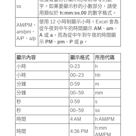
ss
字。如果要顯示秒的小數部分，請使
用類似於
h:mm:ss.00
的數字格式。
使用 12 小時制顯示小時。Excel 會為
AM/PM、
從午夜到中午的時間顯示
AM
、
am
、
am/pm、
A
或
a
，而為從中午到午夜的時間顯
A/P、a/p
示
PM
、
pm
、
P
或
p
。
顯示內容
顯示格式
所用代碼
小時
0-23
h
小時
00–23
hh
分鐘
0-59
m
分鐘
00–59
mm
秒
0-59
s
秒
00–59
ss
時間
4 AM
h AM/PM
h:mm
時間
4:36 PM
AM/PM