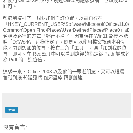
若使用 Office XP 版的，前述Office對應版號請自己改成10.0
即可。
都搞到這裡了，想要加個自訂位置，以前自行在
「HKEY_CURRENT_USER\Software\Microsoft\Office\11.0\
Common\Open Find\Places\UserDefinedPlaces\Place0」加
名稱及路徑的方式已經行不通了，因為現在 Win11 路徑不能
照「D:\Work\」這樣指定了。倒是可以使用檔案視窗本身功
能，開到想加的位置，按右上角「工具」，選「加到我的位
置」即可。在 RegEdit 中可以看到路徑的指定從 Path 變成名
為 Pidl 的二進位值。
這樣一來， Office 2003 以及他的一眾老朋友，又可以繼續
奮戰到底
苟延殘喘
鞠躬盡瘁
藕斷絲連
......
分享
沒有留言: