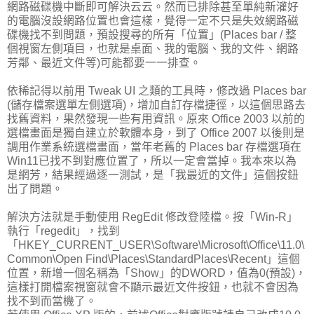
網路磁碟機中斷即可解決云云。然而已排除甚至單純新灌好
的電腦沒設網路位置也會這樣，覺得一定不只是失效網路磁
碟機找不到問題，預設搜尋的所有「位置」(Places bar / 整
個視窗左側項目，也就是桌面、我的電腦、我的文件、網路
芳鄰、最近文件等)可能都要一一排查。
依稀記得以前用 Tweak UI 之類的工具時，修改過 Places bar
(儲存檔案選單左側選項)，增加自訂存檔捷徑，以這個思路去
找舊資料，果然發現一些有用資訊。原來 Office 2003 以前的
選檔畫面是獨自建立於軟體本身，到了 Office 2007 以後則是
調用作業系統選檔畫面，當年老舊的 Places bar 存檔選項在
Win11已找不到對應位置了，所以一定會當掉。我本來以為
是網芳，結果經過逐一測試，是「我最近的文件」這個按鈕
出了問題。
解決方法就是手動使用 RegEdit 修改登陸檔。按「Win-R」
執行「regedit」，找到
「HKEY_CURRENT_USER\Software\Microsoft\Office\11.0\
Common\Open Find\Places\StandardPlaces\Recent」這個
位置，新增一個名稱為「Show」的DWORD，值為0(預設)，
這樣打開檔案視窗就會不顯示最近文件按鈕，也就不會因為
找不到而當機了。