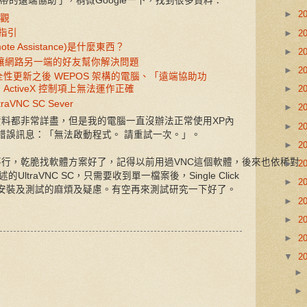
附帶的
遠端協助了，稍微Google一下，找到很多資料：
►
2
概觀
指引
►
2
te Assistance)是什麼東西？
►
2
讓網路另一端的好友幫你解決問題
►
2
積安全性更新之後 WEPOS 架構的電腦、「遠端協助功
ctiveX 控制項上無法運作正確
►
2
aVNC SC Sever
►
2
資料都非常詳盡，但是我的電腦一直沒辦法正常使用XP內
►
2
錯誤訊息：「無法啟動程式。 請重試一次。」。
►
2
不行，乾脆找軟體方案好了，記得以前用過VNC這個軟體，後來也依稀對
►
2
ltraVNC SC，只需要收到單一檔案後，Single Click
►
2
安裝及測試的麻煩及疑慮。有空再來測試研究一下好了。
►
2
►
2
►
2
▼
2