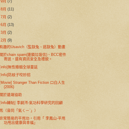
►
9月
(7)
►
8月
(11)
►
7月
(2)
►
6月
(13)
►
3月
(2)
▼
2月
(9)
有趣的Usavich（監獄兔、逃獄兔）動畫
關於chain spam(連鎖垃圾信)、BCC密件
寄送，還有資訊安全及禮貌。
[info]無性婚姻全球蔓延
[Info]防蚊子咬妙招
[Movie] Stranger Than Fiction 口白人生
(2006)
關於遠端協助
[Info轉貼] 李嗣涔-氣功科學研究的回顧
炁（音同「氣ㄑㄧˋ」）
非常簡易的平甩功，引用「 李鳳山-平甩
功甩出健康與幸福」