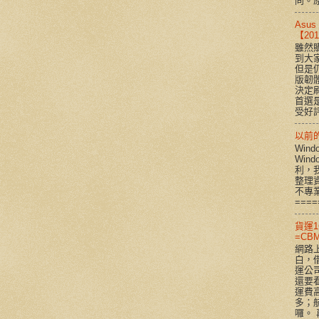
同。原
Asu
【2
雖然購
到大
但是
版韌
決定
首選是
受好評
以前的 
Win
Win
利，
整理
不專
====
貨運1
=CBM
網路
白，
運公
還要看
運費
多；
囉。 再