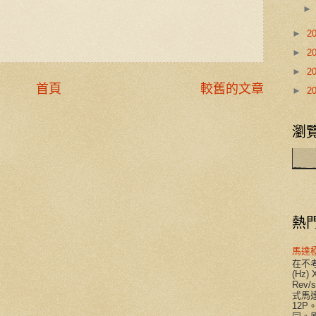
►
2
►
2
►
2
首頁
較舊的文章
►
2
瀏覽
熱
馬達
在不考
(Hz) 
Rev
式馬達
12P