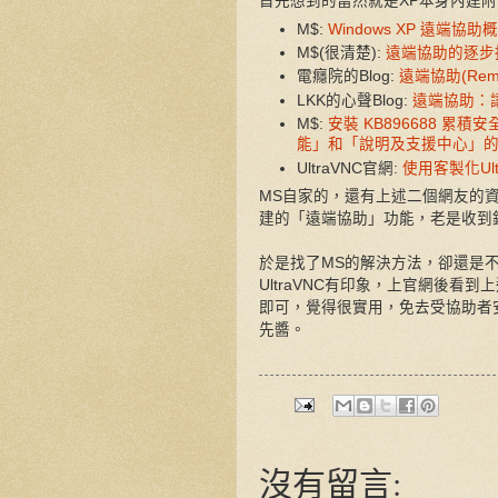
首先想到的當然就是XP本身內建
M$:
Windows XP 遠端協助
M$(很清楚):
遠端協助的逐步
電癮院的Blog:
遠端協助(Remo
LKK的心聲Blog:
遠端協助：
M$:
安裝 KB896688 累
能」和「說明及支援中心」的 A
UltraVNC官網:
使用客製化Ultr
MS自家的，還有上述二個網友的
建的「
遠端協助」功能，老是收到
於是找了MS的解決方法，卻還是
UltraVNC
有印象，上官網後看到上述的U
即可，覺得很實用，免去受協助者
先醬。
沒有留言: