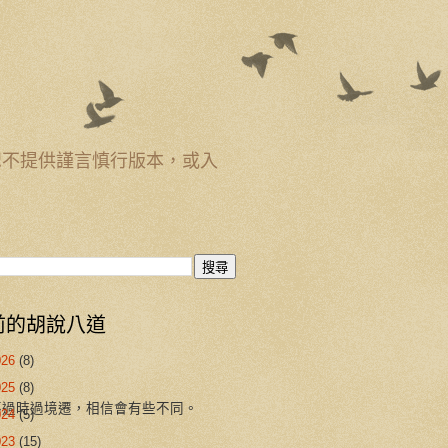
恕不提供謹言慎行版本，或入
前的胡說八道
026
(8)
025
(8)
，不過時過境遷，相信會有些不同。
024
(5)
023
(15)