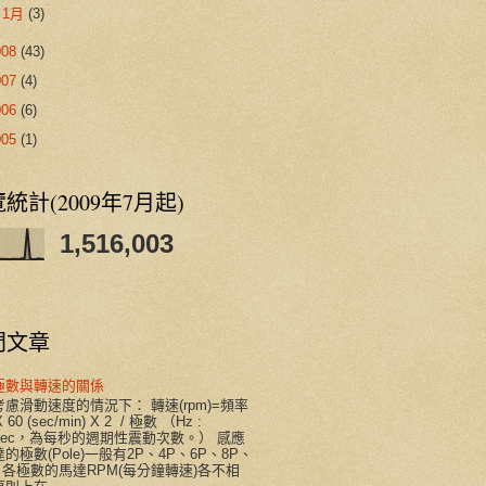
►
1月
(3)
008
(43)
007
(4)
006
(6)
005
(1)
統計(2009年7月起)
1,516,003
門文章
極數與轉速的關係
慮滑動速度的情況下： 轉速(rpm)=頻率
X 60 (sec/min) X 2 / 極數 （Hz :
/sec，為每秒的週期性震動次數。） 感應
的極數(Pole)一般有2P、4P、6P、8P、
。各極數的馬達RPM(每分鐘轉速)各不相