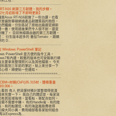
則上在...
s RT-N16 刷第三方韌體，我的步驟。
012七月初新增了不即時更新】
買Asus RT-N16前做了一些功課，也看
家普遍對華碩網通產品韌體貧弱的抱怨，
仍然鐵齒，分別各試了原始出廠跟官網新
體一番，使用過後果然令人很不耐，還是
刷機了。 目前無線路由器的第三方韌體，
： 衍生版本超多的 番茄Tomato ，跟頗
的 D...
Windows PowerShell 筆記
dows PowerShell 是方便的指令工具，
dows7有內建，較舊的版本也可安裝執行順
我主要拿來整理照片以及其他檔案。 今天
資料看到三年前的筆記，貼上來分享一下
業心得，順便貼一些連結。
============================...
CBM=材積(CbFt)35.315材、體積重量
/0.006。
上看到 有人 把貨運材積計算整理得很淺
借來充實一下。 我自己的體認是，每家貨
司有其區域強項，當看船、車配合如何，
需不需要中轉。 有的Handle省、有的陸
高、有的船運低、有的海盜風險費收得
航線大同小異，費用細部看各家如何組合
以Express為...