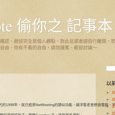
 Note 偷你之 記事本
確認、敘述完全是個人觀點，對此反感者請自行離開，
自由，你有不看的自由，請勿謾罵、歡迎討論～
以
►
2
►
2
的1998年，就已經用NetMeeting的類似功能，越洋幫老爸修過電腦
►
2
►
2