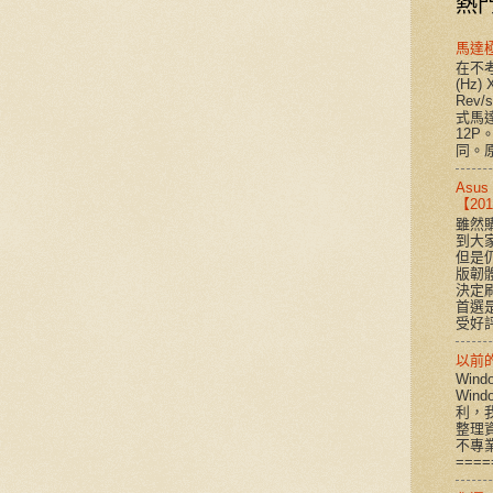
熱
馬達
在不考
(Hz) 
Rev
式馬達
12P
同。原
Asu
【2
雖然購
到大
但是
版韌
決定
首選是
受好評
以前的 
Win
Win
利，
整理
不專
====