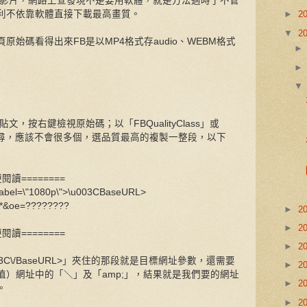
小影片，網路上查發現不是要用軟體，就是方法過時了不管
利不依靠軟體直接下載最高畫質。
►
2
▼
2
始碼看得出來FB是以MP4格式存audio、WEBM格式
，按右鍵檢視原始碼；以「FBQualityClass」或
個參數搜尋，應該不會很多個，選品質最高的複製一整段，以下
讀========
yLabel=\"1080p\">\u003CBaseURL>
******&oe=????????
►
2
►
2
讀========
►
2
u003C\/BaseURL>」夾住的那段就是目標網址參數，還需要
►
2
）網址中的「＼」及「amp;」，結果就是我們要的網址
►
2
。
►
2