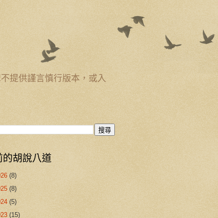
恕不提供謹言慎行版本，或入
前的胡說八道
026
(8)
025
(8)
024
(5)
023
(15)