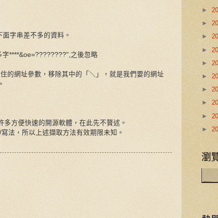
►
2
►
2
筆跟下面字串差不多的資料。
►
2
►
2
**省略許多字****&oe=????????",之後忽略
►
2
被「"」夾住的網址參數，移除其中的「＼」，就是我們要的網址
►
2
。
►
2
►
2
►
2
許多方便快速的開源軟體，在此先不贅述。
►
2
/寫法，所以上述擷取方法有效期限未知。
瀏覽