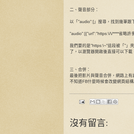
二、聲音部分：
以「"audio":[」搜尋，找到幾
"audio":[{"url":"https:\/\/**
我們要的是"https:\~"這段
了，以瀏覽器開啟後直接可以下載
三、合併：
最後把影片與聲音合併，網路上有
不知道FB什麼時候會改變網頁結構
沒有留言: