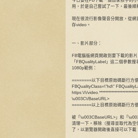
今日要在FB下載一個自家孩子的
用，於是自己嘗試了一下，最後順
現在很流行影像聲音分開放，從網頁原
存video。
一、影片部分：
FB電腦版網頁開啟到要下載的影片貼文
「FBQualityLabel」這二
1080p範例：
========以下目標原始碼斷行方便閱
FBQualityClass=\"hd\" FBQualit
https:\/\/video.********************
\u003C\/BaseURL>
========以上目標原始碼斷行方便閱
被「\u003CBaseURL>」和「\
清理一下。移除（搜尋並取代為空值
了，以瀏覽器開啟後直接可以下載