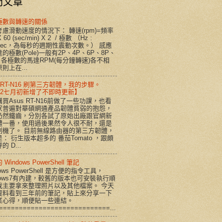
門文章
極數與轉速的關係
慮滑動速度的情況下： 轉速(rpm)=頻率
X 60 (sec/min) X 2 / 極數 （Hz :
/sec，為每秒的週期性震動次數。） 感應
的極數(Pole)一般有2P、4P、6P、8P、
。各極數的馬達RPM(每分鐘轉速)各不相
則上在...
s RT-N16 刷第三方韌體，我的步驟。
012七月初新增了不即時更新】
買Asus RT-N16前做了一些功課，也看
家普遍對華碩網通產品韌體貧弱的抱怨，
仍然鐵齒，分別各試了原始出廠跟官網新
體一番，使用過後果然令人很不耐，還是
刷機了。 目前無線路由器的第三方韌體，
： 衍生版本超多的 番茄Tomato ，跟頗
的 D...
Windows PowerShell 筆記
dows PowerShell 是方便的指令工具，
dows7有內建，較舊的版本也可安裝執行順
我主要拿來整理照片以及其他檔案。 今天
資料看到三年前的筆記，貼上來分享一下
業心得，順便貼一些連結。
============================...