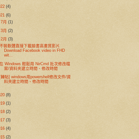
022
(4)
021
(6)
►
7月
(1)
►
3月
(2)
▼
2月
(3)
不裝軟體直接下載臉書高畫質影片
Download Facebook video in FHD
wit...
在 Windows 輕鬆用 NirCmd 批次修改檔
案/資料夾建立時間、修改時間
[轉貼] windows用powershell修改文件/資
料夾建立時間、修改時間
020
(8)
019
(1)
018
(2)
017
(3)
016
(4)
015
(2)