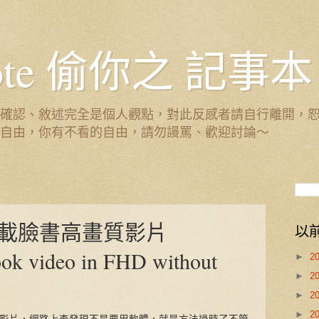
 Note 偷你之 記事本
確認、敘述完全是個人觀點，對此反感者請自行離開，
自由，你有不看的自由，請勿謾罵、歡迎討論～
載臉書高畫質影片
以
ok video in FHD without
►
2
►
2
►
2
►
2