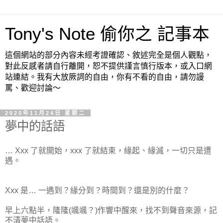
Tony's Note 偷你之 記事本
這個網站的部分內容未經考證確認、敘述完全是個人觀點，
對此反感者請自行離開，恕不提供謹言慎行版本，或入口網
站連結。我有大放厥詞的自由，你有不看的自由，請勿謾
罵、歡迎討論～
2020年11月24日 星期二
夢中的話語
… Xxx 了就開始，xxx 了就結束，緣起、緣滅，一切只是遭
遇。
Xxx 是… 一遇到？緣分到？時間到？還是別的什麼？
早上六點半，隆隆(颯颯？)作響中醒來，找不到聲音來源，記
不清夢中話語。