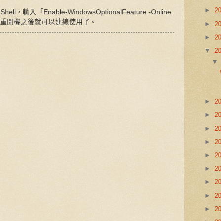
►
2
，輸入「Enable-WindowsOptionalFeature -Online
ocol」，重開機之後就可以連線使用了。
►
2
►
2
▼
2
►
2
►
2
►
2
►
2
►
2
►
2
►
2
►
2
►
2