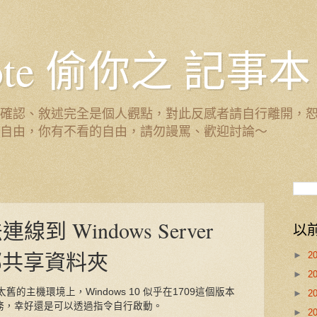
 Note 偷你之 記事本
確認、敘述完全是個人觀點，對此反感者請自行離開，
自由，你有不看的自由，請勿謾罵、歡迎討論～
法連線到 Windows Server
以
芳鄰共享資料夾
►
2
►
2
主機環境上，Windows 10 似乎在1709這個版本
►
2
個服務，幸好還是可以透過指令自行啟動。
►
2