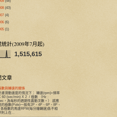
009
(58)
008
(43)
007
(4)
006
(6)
005
(1)
統計(2009年7月起)
1,515,615
門文章
極數與轉速的關係
慮滑動速度的情況下： 轉速(rpm)=頻率
X 60 (sec/min) X 2 / 極數 （Hz :
/sec，為每秒的週期性震動次數。） 感應
的極數(Pole)一般有2P、4P、6P、8P、
。各極數的馬達RPM(每分鐘轉速)各不相
則上在...