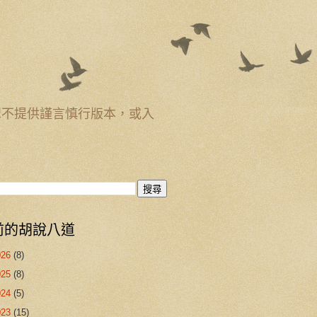
恕不提供謹言慎行版本，或入
前的胡說八道
026
(8)
025
(8)
024
(5)
023
(15)