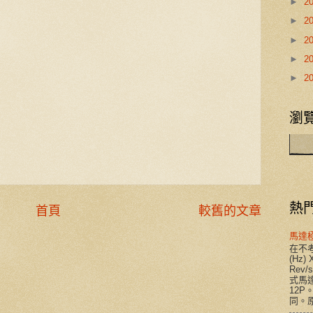
►
2
►
2
►
2
►
2
►
2
瀏覽
熱
首頁
較舊的文章
馬達
在不考
(Hz) 
Rev
式馬達
12P
同。原