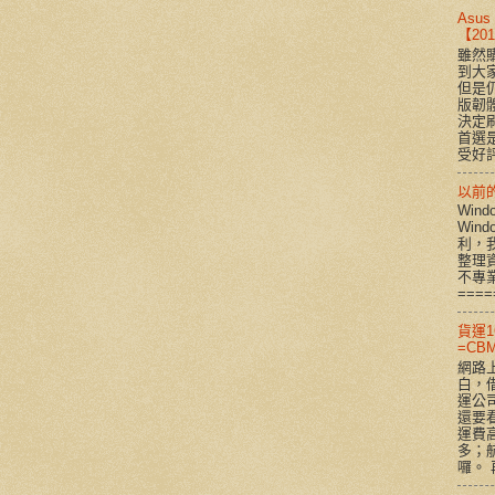
Asu
【2
雖然購
到大
但是
版韌
決定
首選是
受好評
以前的 
Win
Win
利，
整理
不專
====
貨運1
=CBM
網路
白，
運公
還要看
運費
多；
囉。 再