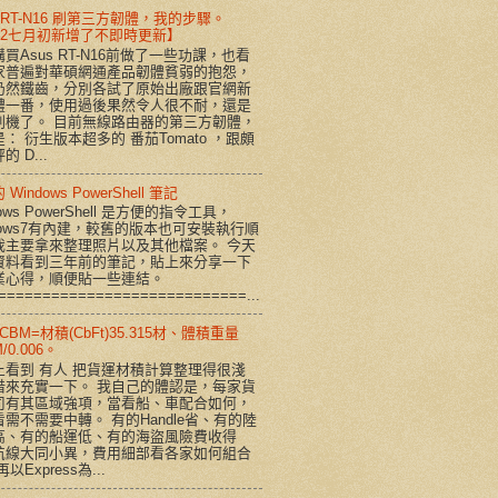
s RT-N16 刷第三方韌體，我的步驟。
012七月初新增了不即時更新】
買Asus RT-N16前做了一些功課，也看
家普遍對華碩網通產品韌體貧弱的抱怨，
仍然鐵齒，分別各試了原始出廠跟官網新
體一番，使用過後果然令人很不耐，還是
刷機了。 目前無線路由器的第三方韌體，
： 衍生版本超多的 番茄Tomato ，跟頗
的 D...
Windows PowerShell 筆記
dows PowerShell 是方便的指令工具，
dows7有內建，較舊的版本也可安裝執行順
我主要拿來整理照片以及其他檔案。 今天
資料看到三年前的筆記，貼上來分享一下
業心得，順便貼一些連結。
============================...
CBM=材積(CbFt)35.315材、體積重量
/0.006。
上看到 有人 把貨運材積計算整理得很淺
借來充實一下。 我自己的體認是，每家貨
司有其區域強項，當看船、車配合如何，
需不需要中轉。 有的Handle省、有的陸
高、有的船運低、有的海盜風險費收得
航線大同小異，費用細部看各家如何組合
以Express為...