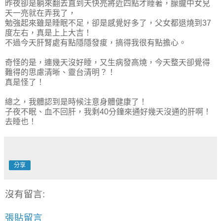
昨夜卻是躺來翻去直到天快亮將近四點才睡著，朦朧中女兒
天一亮就在弄我了，
勉強起來雖是睡眠不足，卻是感覺好多了，父女都退燒到37
度左右，真是上上大吉！
不過今天肝腎處有點隱隱發痠，搞得我很有點擔心。
奇怪的是，連幾天沒好睡，又生病發高燒，今天整天卻覺得
難得的思慮清晰、靈台清明？！
真是怪了！
總之，我體認到是時候注意身體健康了！
子夜不眠、血不回肝，我剩40分鐘來通好幾天沒通的肝啊！
去睡也！
分享
沒有留言:
張貼留言