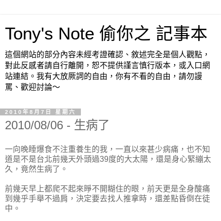
Tony's Note 偷你之 記事本
這個網站的部分內容未經考證確認、敘述完全是個人觀點，
對此反感者請自行離開，恕不提供謹言慎行版本，或入口網
站連結。我有大放厥詞的自由，你有不看的自由，請勿謾
罵、歡迎討論～
2010年8月7日 星期六
2010/08/06 - 生病了
一向晚睡爆食不注重養生的我，一直以來甚少病痛，也不知
道是不是台北前幾天外頭過39度的大太陽，還是身心緊繃太
久，竟然生病了。
前幾天早上都爬不起來睜不開糊住的眼，前天更是全身酸痛
到幾乎手舉不過肩，決定要去找人推拿時，還差點昏倒在徒
中。